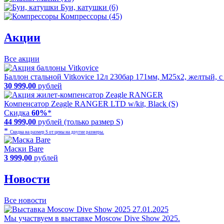
Буи, катушки (6)
Компрессоры (45)
Акции
Все акции
Баллон стальной Vitkovice 12л 230бар 171мм, М25х2, желтый, 
30 999,00
рублей
Компенсатор Zeagle RANGER LTD w/kit, Black (S)
Скидка
60%
*
44 999,00
рублей (только размер S)
*
Скидка на размер S от цены на другие размеры.
Маски Bare
3 999,00
рублей
Новости
Все новости
27.01.2025
Мы участвуем в выставке Moscow Dive Show 2025.