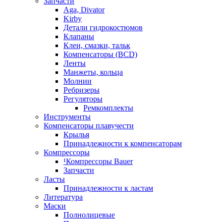
Запчасти
Aga, Divator
Kirby
Детали гидрокостюмов
Клапаны
Клеи, смазки, тальк
Компенсаторы (BCD)
Ленты
Манжеты, кольца
Молнии
Ребризеры
Регуляторы
Ремкомплекты
Инструменты
Компенсаторы плавучести
Крылья
Принадлежности к компенсаторам
Компрессоры
¹Компрессоры Bauer
Запчасти
Ласты
Принадлежности к ластам
Литература
Маски
Полнолицевые