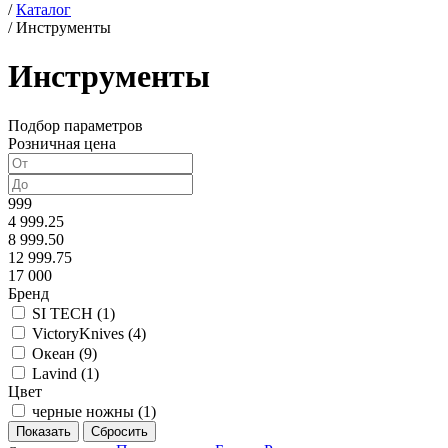
/
Каталог
/
Инструменты
Инструменты
Подбор параметров
Розничная цена
999
4 999.25
8 999.50
12 999.75
17 000
Бренд
SI TECH (
1
)
VictoryKnives (
4
)
Океан (
9
)
Lavind (
1
)
Цвет
черные ножны (
1
)