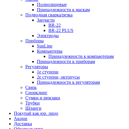
Полнолицевые
Принадлежности к маскам
Подводная сварка/резка
Запчасти
BR-22
BR-22 PLUS
Электроды
Приборы
SunLine
Компьютеры
Принадлежности к компьютерам
Принадлежности к приборам
Регуляторы
1е ступени
2е ступени, октопусы
Принадлежности к регуляторам
Связь
Снорклинг
Сумки и рюкзаки
Трубки
Шланги
Покупай как юр. лицо
Акции
Доставка
Обратная связь