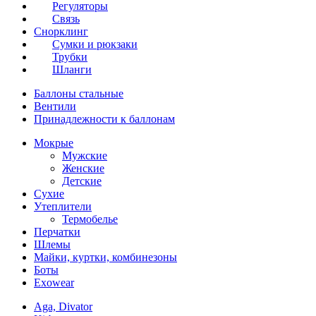
Регуляторы
Связь
Снорклинг
Сумки и рюкзаки
Трубки
Шланги
Баллоны стальные
Вентили
Принадлежности к баллонам
Мокрые
Мужские
Женские
Детские
Сухие
Утеплители
Термобелье
Перчатки
Шлемы
Майки, куртки, комбинезоны
Боты
Exowear
Aga, Divator