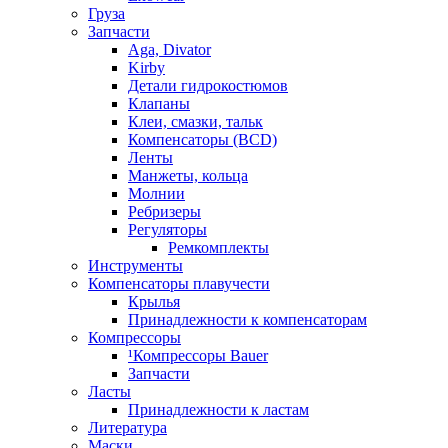
Груза
Запчасти
Aga, Divator
Kirby
Детали гидрокостюмов
Клапаны
Клеи, смазки, тальк
Компенсаторы (BCD)
Ленты
Манжеты, кольца
Молнии
Ребризеры
Регуляторы
Ремкомплекты
Инструменты
Компенсаторы плавучести
Крылья
Принадлежности к компенсаторам
Компрессоры
¹Компрессоры Bauer
Запчасти
Ласты
Принадлежности к ластам
Литература
Маски