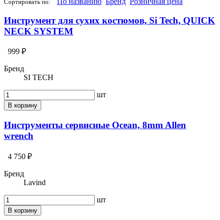
По названию
Бренд
Розничная цена
Сортировать по:
Инструмент для сухих костюмов, Si Tech, QUICK
NECK SYSTEM
999 ₽
Бренд
SI TECH
шт
В корзину
Инструменты сервисные Ocean, 8mm Allen
wrench
4 750 ₽
Бренд
Lavind
шт
В корзину