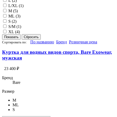
L (
2
)
L/XL (
1
)
M (
5
)
ML (
3
)
S (
2
)
S/M (
1
)
XL (
4
)
По названию
Бренд
Розничная цена
Сортировать по:
Куртка для водных видов спорта, Bare Exowear,
мужская
23 400 ₽
Бренд
Bare
Размер
M
ML
S