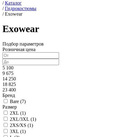
/
Каталог
/
Гидрокостюмы
/
Exowear
Exowear
Подбор параметров
Розничная цена
5 100
9 675
14 250
18 825
23 400
Бренд
Bare (
7
)
Размер
2XL (
1
)
2XL/3XL (
1
)
2XS/XS (
1
)
3XL (
1
)