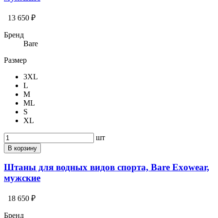
13 650 ₽
Бренд
Bare
Размер
3XL
L
M
ML
S
XL
шт
В корзину
Штаны для водных видов спорта, Bare Exowear,
мужские
18 650 ₽
Бренд