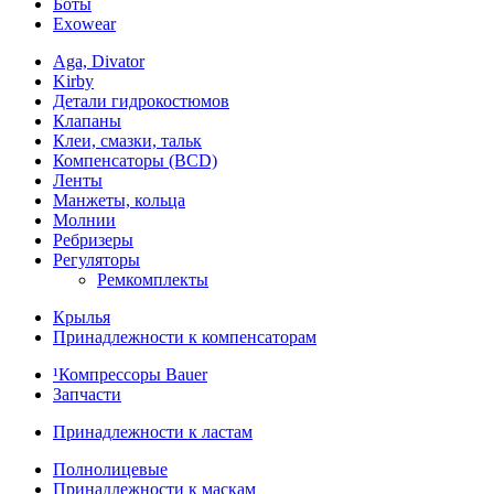
Боты
Exowear
Aga, Divator
Kirby
Детали гидрокостюмов
Клапаны
Клеи, смазки, тальк
Компенсаторы (BCD)
Ленты
Манжеты, кольца
Молнии
Ребризеры
Регуляторы
Ремкомплекты
Крылья
Принадлежности к компенсаторам
¹Компрессоры Bauer
Запчасти
Принадлежности к ластам
Полнолицевые
Принадлежности к маскам