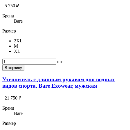
5 750 ₽
Бренд
Bare
Размер
2XL
M
XL
шт
В корзину
Утеплитель с длинным рукавом для водных
видов спорта, Bare Exowear, мужская
21 750 ₽
Бренд
Bare
Размер