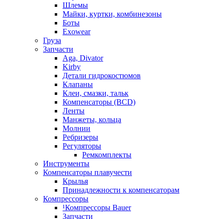
Шлемы
Майки, куртки, комбинезоны
Боты
Exowear
Груза
Запчасти
Aga, Divator
Kirby
Детали гидрокостюмов
Клапаны
Клеи, смазки, тальк
Компенсаторы (BCD)
Ленты
Манжеты, кольца
Молнии
Ребризеры
Регуляторы
Ремкомплекты
Инструменты
Компенсаторы плавучести
Крылья
Принадлежности к компенсаторам
Компрессоры
¹Компрессоры Bauer
Запчасти