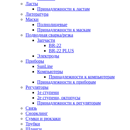
Ласты
Принадлежности к ластам
Литература
Маски
Полнолицевые
Принадлежности к маскам
Подводная сварка/резка
Запчасти
BR-22
BR-22 PLUS
Электроды
Приборы
SunLine
Компьютеры
Принадлежности к компьютерам
Принадлежности к приборам
Регуляторы
1е ступени
2е ступени, октопусы
Принадлежности к регуляторам
Связь
Снорклинг
Сумки и рюкзаки
Трубки
Шланги