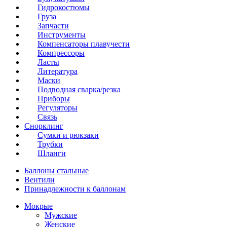
Гидрокостюмы
Груза
Запчасти
Инструменты
Компенсаторы плавучести
Компрессоры
Ласты
Литература
Маски
Подводная сварка/резка
Приборы
Регуляторы
Связь
Снорклинг
Сумки и рюкзаки
Трубки
Шланги
Баллоны стальные
Вентили
Принадлежности к баллонам
Мокрые
Мужские
Женские