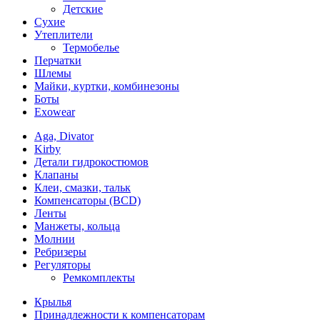
Детские
Сухие
Утеплители
Термобелье
Перчатки
Шлемы
Майки, куртки, комбинезоны
Боты
Exowear
Aga, Divator
Kirby
Детали гидрокостюмов
Клапаны
Клеи, смазки, тальк
Компенсаторы (BCD)
Ленты
Манжеты, кольца
Молнии
Ребризеры
Регуляторы
Ремкомплекты
Крылья
Принадлежности к компенсаторам