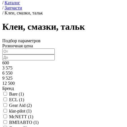
/
Каталог
/
Запчасти
/
Клеи, смазки, тальк
Клеи, смазки, тальк
Подбор параметров
Розничная цена
600
3 575
6 550
9 525
12 500
Бренд
Bare (
1
)
ECL (
1
)
Gear Aid (
2
)
klar-pilot (
1
)
McNETT (
1
)
ВМПАВТО (
1
)