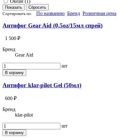
Океан (
1
)
По названию
Бренд
Розничная цена
Сортировать по:
Антифог Gear Aid (0,5oz/15мл спрей)
1 500 ₽
Бренд
Gear Aid
шт
В корзину
Антифог klar-pilot Gel (50мл)
600 ₽
Бренд
klar-pilot
шт
В корзину