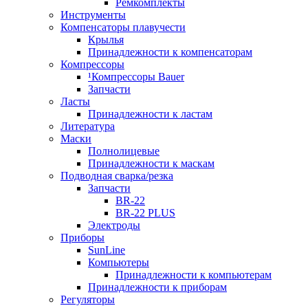
Ремкомплекты
Инструменты
Компенсаторы плавучести
Крылья
Принадлежности к компенсаторам
Компрессоры
¹Компрессоры Bauer
Запчасти
Ласты
Принадлежности к ластам
Литература
Маски
Полнолицевые
Принадлежности к маскам
Подводная сварка/резка
Запчасти
BR-22
BR-22 PLUS
Электроды
Приборы
SunLine
Компьютеры
Принадлежности к компьютерам
Принадлежности к приборам
Регуляторы