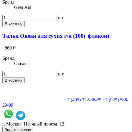
Бренд
Gear Aid
шт
В корзину
Тальк Океан для сухих г/к (100г флакон)
860 ₽
Бренд
Океан
шт
В корзину
+7 (495) 322-86-29
+7 (929) 586-
29-99
г. Москва, Научный проезд, 12.
Задать вопрос