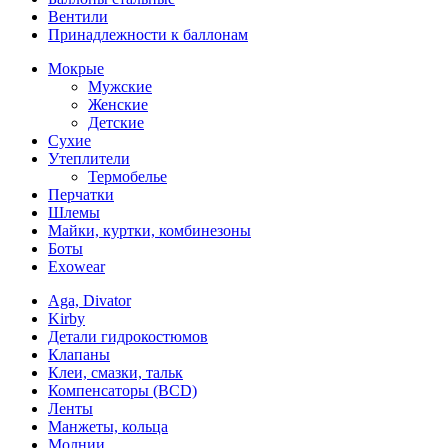
Вентили
Принадлежности к баллонам
Мокрые
Мужские
Женские
Детские
Сухие
Утеплители
Термобелье
Перчатки
Шлемы
Майки, куртки, комбинезоны
Боты
Exowear
Aga, Divator
Kirby
Детали гидрокостюмов
Клапаны
Клеи, смазки, тальк
Компенсаторы (BCD)
Ленты
Манжеты, кольца
Молнии