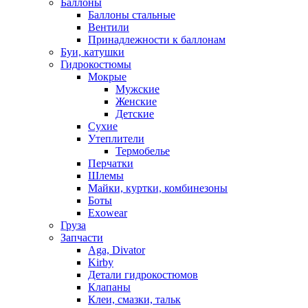
Баллоны
Баллоны стальные
Вентили
Принадлежности к баллонам
Буи, катушки
Гидрокостюмы
Мокрые
Мужские
Женские
Детские
Сухие
Утеплители
Термобелье
Перчатки
Шлемы
Майки, куртки, комбинезоны
Боты
Exowear
Груза
Запчасти
Aga, Divator
Kirby
Детали гидрокостюмов
Клапаны
Клеи, смазки, тальк