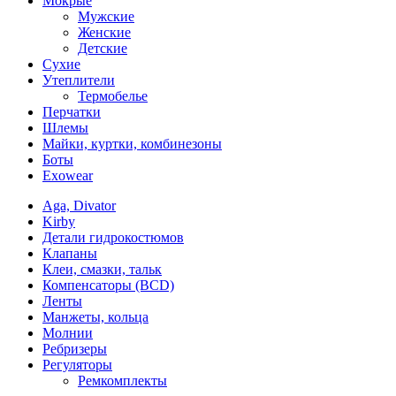
Мокрые
Мужские
Женские
Детские
Сухие
Утеплители
Термобелье
Перчатки
Шлемы
Майки, куртки, комбинезоны
Боты
Exowear
Aga, Divator
Kirby
Детали гидрокостюмов
Клапаны
Клеи, смазки, тальк
Компенсаторы (BCD)
Ленты
Манжеты, кольца
Молнии
Ребризеры
Регуляторы
Ремкомплекты