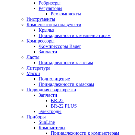
Ребризеры
Регуляторы
Ремкомплекты
Инструменты
Компенсаторы плавучести
Крылья
Принадлежности к компенсаторам
Компрессоры
¹Компрессоры Bauer
Запчасти
Ласты
Принадлежности к ластам
Литература
Маски
Полнолицевые
Принадлежности к маскам
Подводная сварка/резка
Запчасти
BR-22
BR-22 PLUS
Электроды
Приборы
SunLine
Компьютеры
Принадлежности к компьютерам