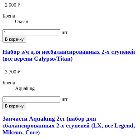
2 000 ₽
Бренд
Океан
шт
В корзину
Набор з/ч для несбалансированных 2-х ступеней
(все версии Calypso/Titan)
3 700 ₽
Бренд
Aqualung
шт
В корзину
Запчасти Aqualung 2ст (набор для
сбалансированных 2-х ступеней (LX, все Legend,
Mikron, Core)