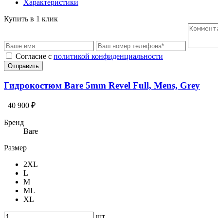
Характеристики
Купить в 1 клик
Cогласие с
политикой конфиденциальности
Отправить
Гидрокостюм Bare 5mm Revel Full, Mens, Grey
40 900 ₽
Бренд
Bare
Размер
2XL
L
M
ML
XL
шт