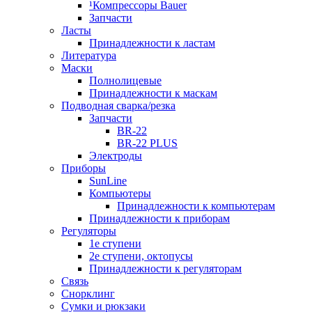
¹Компрессоры Bauer
Запчасти
Ласты
Принадлежности к ластам
Литература
Маски
Полнолицевые
Принадлежности к маскам
Подводная сварка/резка
Запчасти
BR-22
BR-22 PLUS
Электроды
Приборы
SunLine
Компьютеры
Принадлежности к компьютерам
Принадлежности к приборам
Регуляторы
1е ступени
2е ступени, октопусы
Принадлежности к регуляторам
Связь
Снорклинг
Сумки и рюкзаки