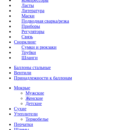
Компрессоры
Ласты
Литература
Маски
Подводная сварка/резка
Приборы
Регуляторы
Связь
Снорклинг
Сумки и рюкзаки
Трубки
Шланги
Баллоны стальные
Вентили
Принадлежности к баллонам
Мокрые
Мужские
Женские
Детские
Сухие
Утеплители
Термобелье
Перчатки
Шлемы