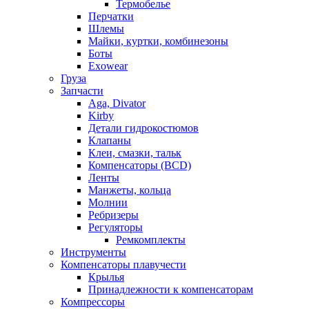
Термобелье
Перчатки
Шлемы
Майки, куртки, комбинезоны
Боты
Exowear
Груза
Запчасти
Aga, Divator
Kirby
Детали гидрокостюмов
Клапаны
Клеи, смазки, тальк
Компенсаторы (BCD)
Ленты
Манжеты, кольца
Молнии
Ребризеры
Регуляторы
Ремкомплекты
Инструменты
Компенсаторы плавучести
Крылья
Принадлежности к компенсаторам
Компрессоры